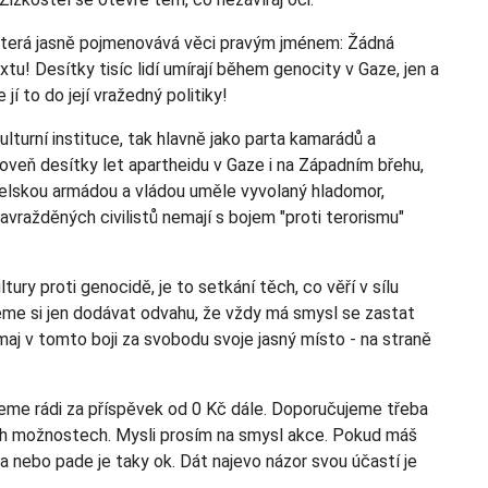
, která jasně pojmenovává věci pravým jménem: Žádná
tu! Desítky tisíc lidí umírají během genocity v Gaze, jen a
jí to do její vražedný politiky!
kulturní instituce, tak hlavně jako parta kamarádů a
veň desítky let apartheidu v Gaze i na Západním břehu,
aelskou armádou a vládou uměle vyvolaný hladomor,
zavražděných civilistů nemají s bojem "proti terorismu"
tury proti genocidě, je to setkání těch, co věří v sílu
žeme si jen dodávat odvahu, že vždy má smysl se zastat
aj v tomto boji za svobodu svoje jasný místo - na straně
me rádi za příspěvek od 0 Kč dále. Doporučujeme třeba
ch možnostech. Mysli prosím na smysl akce. Pokud máš
ka nebo pade je taky ok. Dát najevo názor svou účastí je