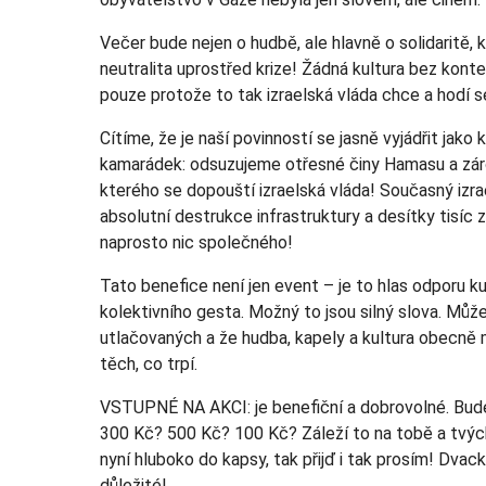
Večer bude nejen o hudbě, ale hlavně o solidaritě
neutralita uprostřed krize! Žádná kultura bez kontex
pouze protože to tak izraelská vláda chce a hodí se 
Cítíme, že je naší povinností se jasně vyjádřit jako 
kamarádek: odsuzujeme otřesné činy Hamasu a záro
kterého se dopouští izraelská vláda! Současný izr
absolutní destrukce infrastruktury a desítky tisíc 
naprosto nic společného!
Tato benefice není jen event – je to hlas odporu kul
kolektivního gesta. Možný to jsou silný slova. Mů
utlačovaných a že hudba, kapely a kultura obecně m
těch, co trpí.
VSTUPNÉ NA AKCI: je benefiční a dobrovolné. Bude
300 Kč? 500 Kč? 100 Kč? Záleží to na tobě a tvý
nyní hluboko do kapsy, tak přijď i tak prosím! Dvac
důležité!