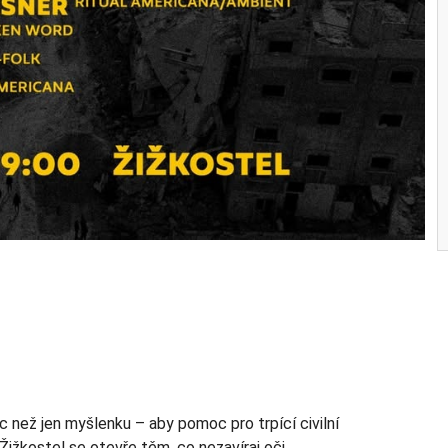
íc než jen myšlenku – aby pomoc pro trpící civilní
Žižkostel se otevře těm, co nezavíraj oči.