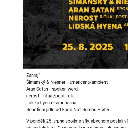
Zahrají:
Šimanský & Niesner - americana/ambient
Aran Satan - spoken word
nerost - ritual/post folk
Lidská hyena - americana
Benefiční jídlo od Food Not Bombs Praha
V pondělí 25. srpna spojíme síly, abychom poslali v
obyvatelstvo v Gaze nebyla jen slovem, ale činem. 