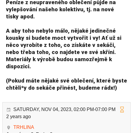
Peníze z neupraveného oblečení půjde na
vylepšování našeho kolektivu, tj. na nové
tisky apod.
A aby toho nebylo málo, nějaké jedinečné
kousky si budete moct vytvořit i vy! Ať už si
něco vyrobíte z toho, co získáte v sekáči,
nebo třeba toho, co najdete ve své skříni.
Materiály k výrobě budou samozřejmě k
dispozici.
(Pokud máte nějaké své oblečení, které byste
chtěli*y do sekáče přinést, budeme rádx!)
SATURDAY, NOV 04, 2023, 02:00 PM-07:00 PM
2 years ago
TRHLINA