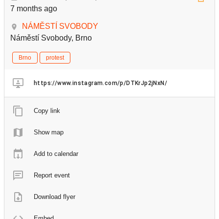
7 months ago
NÁMĚSTÍ SVOBODY
Náměstí Svobody, Brno
Brno
protest
https://www.instagram.com/p/DTKrJp2jNxN/
Copy link
Show map
Add to calendar
Report event
Download flyer
Embed