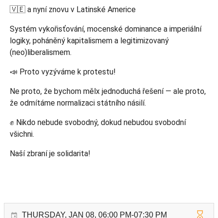
🇻🇪 a nyní znovu v Latinské Americe
Systém vykořisťování, mocenské dominance a imperiální
logiky, poháněný kapitalismem a legitimizovaný
(neo)liberalismem.
📣 Proto vyzýváme k protestu!
Ne proto, že bychom mělx jednoduchá řešení — ale proto,
že odmítáme normalizaci státního násilí.
✊ Nikdo nebude svobodný, dokud nebudou svobodní
všichni.
Naší zbraní je solidarita!
THURSDAY, JAN 08, 06:00 PM-07:30 PM