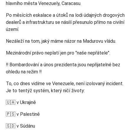
hlavního města Venezuely, Caracasu.
Po měsících eskalace a útoků na lodi údajných drogových
dealerů a infrastrukturu se násilí přesunulo přímo na civilní
území.
Nezáleží na tom, jaký máme názor na Madurovu vládu.
Mezinárodní právo neplatí jen pro "naše nepřátele".
‼️ Bombardování a únos prezidenta jsou nepřijatelné bez
ohledu na režim ‼️
To, co dnes vidíme ve Venezuele, není izolovaný incident.
Je to tentýž systém, který ničí životy:
🇺🇦 v Ukrajině
🇵🇸 v Palestině
🇸🇩 v Súdánu