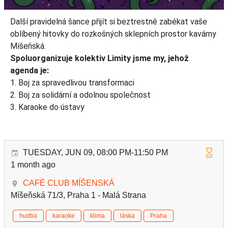
Další pravidelná šance přijít si beztrestně zabékat vaše
oblíbený hitovky do rozkošných sklepních prostor kavárny
Míšeňská.
Spoluorganizuje kolektiv Limity jsme my, jehož
agenda je:
1. Boj za spravedlivou transformaci
2. Boj za solidární a odolnou společnost
3. Karaoke do ústavy
TUESDAY, JUN 09, 08:00 PM-11:50 PM
1 month ago
CAFÉ CLUB MÍŠENSKÁ
Míšeňská 71/3, Praha 1 - Malá Strana
hudba
karaoke
klima
láska
Praha