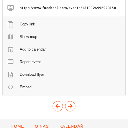
https://www.facebook.com/events/1319026992923150
Copy link
Show map
Add to calendar
Report event
Download flyer
Embed
HOME
O NÁS
KALENDÁŘ