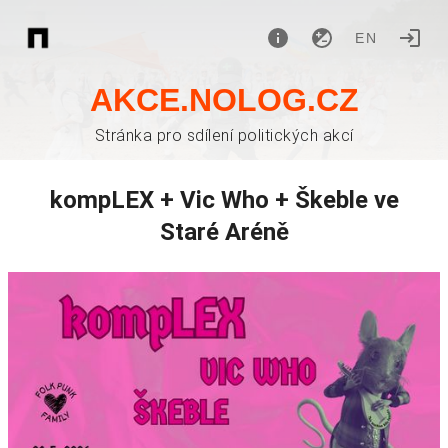
EN
AKCE.NOLOG.CZ
Stránka pro sdílení politických akcí
kompLEX + Vic Who + Škeble ve
Staré Aréně