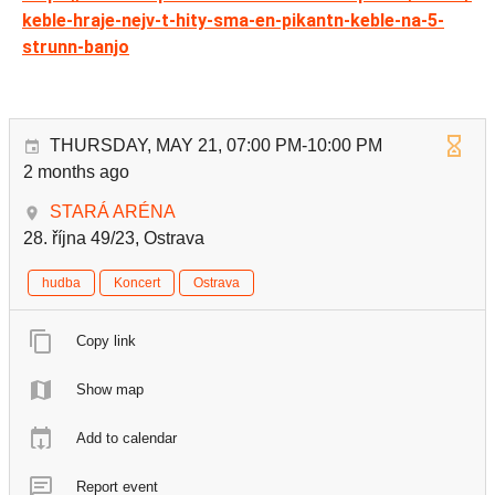
keble-hraje-nejv-t-hity-sma-en-pikantn-keble-na-5-
strunn-banjo
THURSDAY, MAY 21, 07:00 PM-10:00 PM
2 months ago
STARÁ ARÉNA
28. října 49/23, Ostrava
hudba
Koncert
Ostrava
Copy link
Show map
Add to calendar
Report event