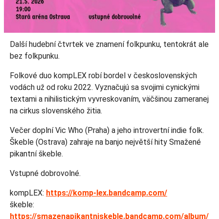
Další hudební čtvrtek ve znamení folkpunku, tentokrát ale
bez folkpunku.
Folkové duo kompLEX robí bordel v československých
vodách už od roku 2022. Vyznačujú sa svojimi cynickými
textami a nihilistickým vyvreskovaním, väčšinou zameranej
na cirkus slovenského žitia.
Večer doplní Vic Who (Praha) a jeho introvertní indie folk.
Škeble (Ostrava) zahraje na banjo největší hity Smažené
pikantní škeble.
Vstupné dobrovolné.
kompLEX:
https://komp-lex.bandcamp.com/
škeble:
https://smazenapikantniskeble.bandcamp.com/album/