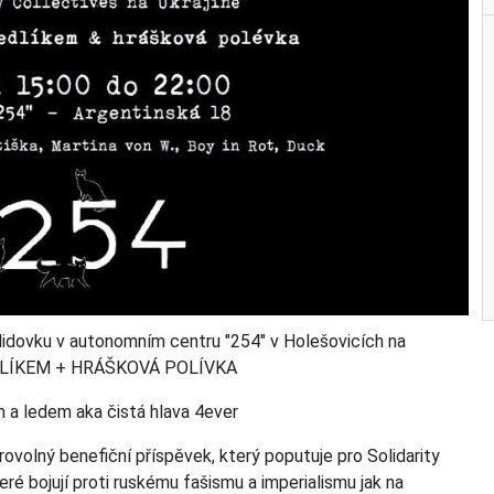
a lidovku v autonomním centru "254" v Holešovicích na
EDLÍKEM + HRÁŠKOVÁ POLÍVKA
 a ledem aka čistá hlava 4ever
ovolný benefiční příspěvek, který poputuje pro Solidarity
eré bojují proti ruskému fašismu a imperialismu jak na