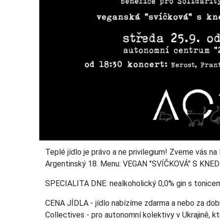
Teplé jídlo je právo a ne privilegium! Zveme vás n
Argentinský 18. Menu: VEGAN "SVÍČKOVÁ" S KN
SPECIALITA DNE: nealkoholický 0,0% gin s tonicem
CENA JÍDLA - jídlo nabízíme zdarma a nebo za dobr
Collectives - pro autonomní kolektivy v Ukrajině, kt