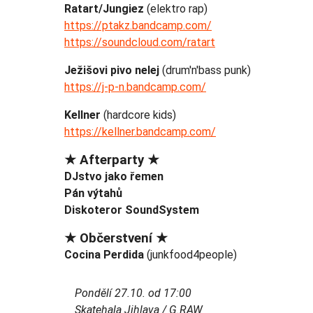
Ratart/Jungiez
(elektro rap)
https://ptakz.bandcamp.com/
https://soundcloud.com/ratart
Ježišovi pivo nelej
(drum'n'bass punk)
https://j-p-n.bandcamp.com/
Kellner
(hardcore kids)
https://kellner.bandcamp.com/
★ Afterparty ★
DJstvo jako řemen
Pán výtahů
Diskoteror SoundSystem
★ Občerstvení ★
Cocina Perdida
(junkfood4people)
Pondělí 27.10. od 17:00
Skatehala Jihlava / G.RAW