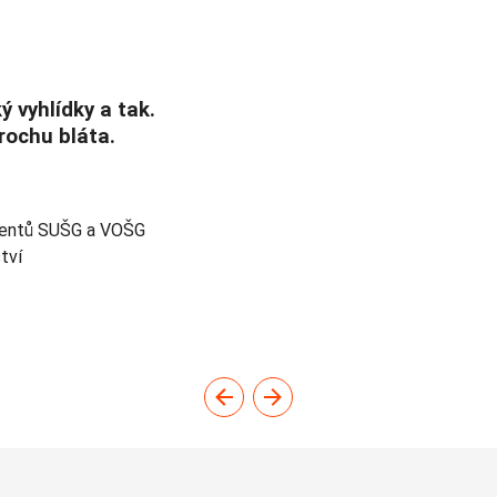
ý vyhlídky a tak.
trochu bláta.
tudentů SUŠG a VOŠG
tví