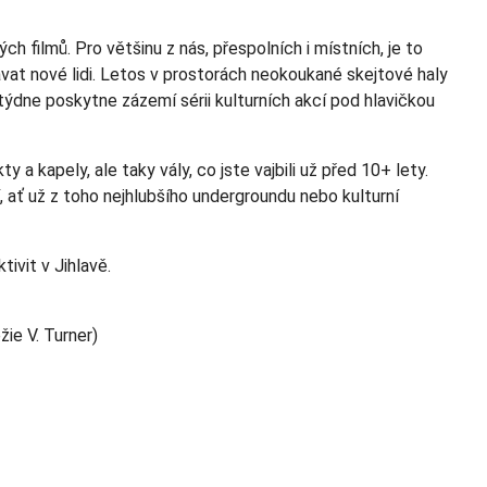
 filmů. Pro většinu z nás, přespolních i místních, je to
vat nové lidi. Letos v prostorách neokoukané skejtové haly
ýdne poskytne zázemí sérii kulturních akcí pod hlavičkou
y a kapely, ale taky vály, co jste vajbili už před 10+ lety.
í, ať už z toho nejhlubšího undergroundu nebo kulturní
ivit v Jihlavě.
žie V. Turner)