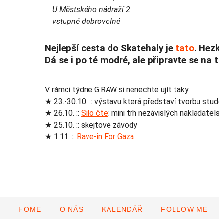
U Městského nádraží 2
vstupné dobrovolné
Nejlepší cesta do Skatehaly je
tato
. Hezk
Dá se i po té modré, ale připravte se na 
V rámci týdne G.RAW si nenechte ujít taky
★ 23.-30.10. :: výstavu která představí tvorbu s
★ 26.10. ::
Silo čte
: mini trh nezávislých nakladatels
★ 25.10. :: skejtové závody
★ 1.11. ::
Rave-in For Gaza
HOME
O NÁS
KALENDÁŘ
FOLLOW ME