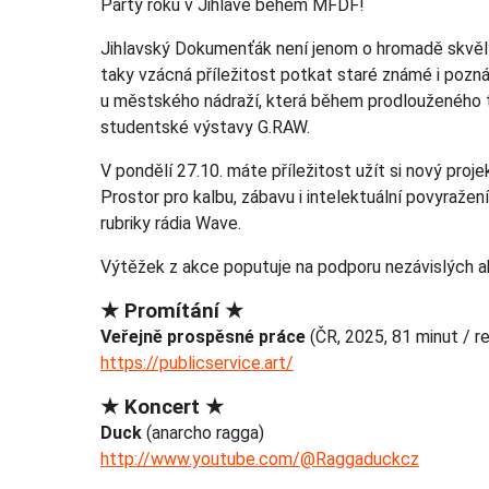
Párty roku v Jihlavě během MFDF!
Jihlavský Dokumenťák není jenom o hromadě skvělých
taky vzácná příležitost potkat staré známé i pozná
u městského nádraží, která během prodlouženého t
studentské výstavy G.RAW.
V pondělí 27.10. máte příležitost užít si nový projekt
Prostor pro kalbu, zábavu i intelektuální povyražen
rubriky rádia Wave.
Výtěžek z akce poputuje na podporu nezávislých akt
★ Promítání ★
Veřejně prospěsné práce
(ČR, 2025, 81 minut / re
https://publicservice.art/
★ Koncert ★
Duck
(anarcho ragga)
http://www.youtube.com/@Raggaduckcz