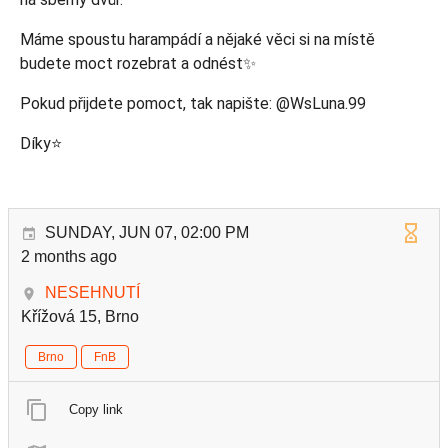
Máme spoustu harampádí a nějaké věci si na místě
budete moct rozebrat a odnést✨
Pokud přijdete pomoct, tak napište: @WsLuna.99
Díky⭐
SUNDAY, JUN 07, 02:00 PM
2 months ago
NESEHNUTÍ
Křížová 15, Brno
Brno
FnB
Copy link