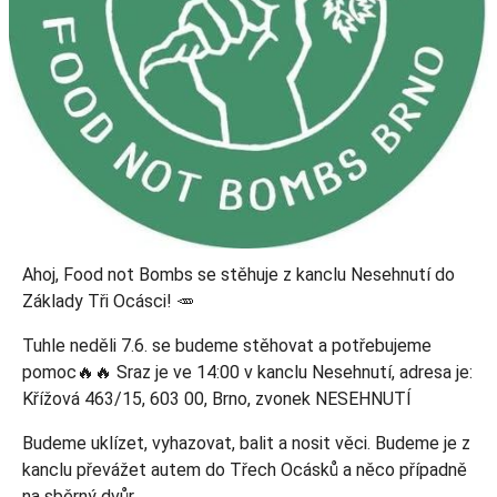
Ahoj, Food not Bombs se stěhuje z kanclu Nesehnutí do
Základy Tři Ocásci! 🥕
Tuhle neděli 7.6. se budeme stěhovat a potřebujeme
pomoc🔥🔥 Sraz je ve 14:00 v kanclu Nesehnutí, adresa je:
Křížová 463/15, 603 00, Brno, zvonek NESEHNUTÍ
Budeme uklízet, vyhazovat, balit a nosit věci. Budeme je z
kanclu převážet autem do Třech Ocásků a něco případně
na sběrný dvůr.