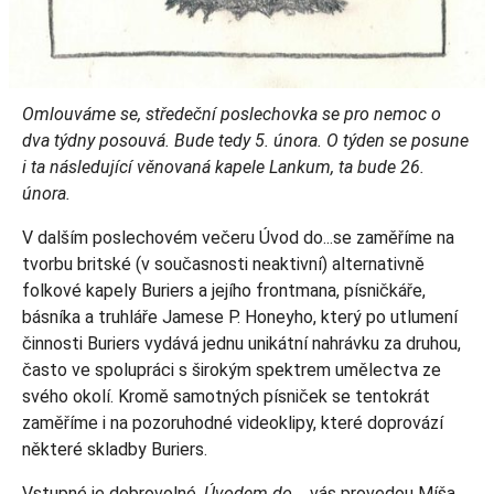
Omlouváme se, středeční poslechovka se pro nemoc o
dva týdny posouvá. Bude tedy 5. února. O týden se posune
i ta následující věnovaná kapele Lankum, ta bude 26.
února.
V dalším poslechovém večeru Úvod do...se zaměříme na
tvorbu britské (v současnosti neaktivní) alternativně
folkové kapely Buriers a jejího frontmana, písničkáře,
básníka a truhláře Jamese P. Honeyho, který po utlumení
činnosti Buriers vydává jednu unikátní nahrávku za druhou,
často ve spolupráci s širokým spektrem umělectva ze
svého okolí. Kromě samotných písniček se tentokrát
zaměříme i na pozoruhodné videoklipy, které doprovází
některé skladby Buriers.
Vstupné je dobrovolné.
Úvodem do...
vás provedou Míša