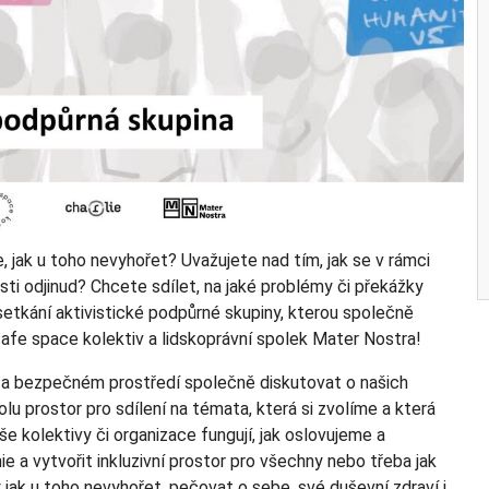
, jak u toho nevyhořet? Uvažujete nad tím, jak se v rámci
sti odjinud? Chcete sdílet, na jaké problémy či překážky
 setkání aktivistické podpůrné skupiny, kterou společně
 safe space kolektiv a lidskoprávní spolek Mater Nostra!
a bezpečném prostředí společně diskutovat o našich
lu prostor pro sdílení na témata, která si zvolíme a která
aše kolektivy či organizace fungují, jak oslovujeme a
e a vytvořit inkluzivní prostor pro všechny nebo třeba jak
 jak u toho nevyhořet, pečovat o sebe, své duševní zdraví i