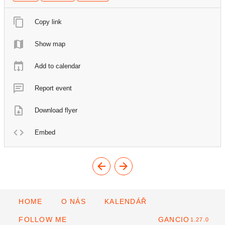
Copy link
Show map
Add to calendar
Report event
Download flyer
Embed
HOME
O NÁS
KALENDÁŘ
FOLLOW ME
GANCIO
1.27.0