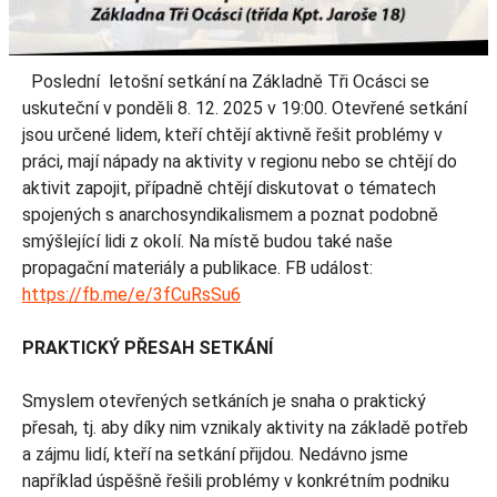
Poslední letošní setkání na Základně Tři Ocásci se
uskuteční v ponděli 8. 12. 2025 v 19:00. Otevřené setkání
jsou určené lidem, kteří chtějí aktivně řešit problémy v
práci, mají nápady na aktivity v regionu nebo se chtějí do
aktivit zapojit, případně chtějí diskutovat o tématech
spojených s anarchosyndikalismem a poznat podobně
smýšlející lidi z okolí. Na místě budou také naše
propagační materiály a publikace. FB událost:
https://fb.me/e/3fCuRsSu6
PRAKTICKÝ PŘESAH SETKÁNÍ
Smyslem otevřených setkáních je snaha o praktický
přesah, tj. aby díky nim vznikaly aktivity na základě potřeb
a zájmu lidí, kteří na setkání přijdou. Nedávno jsme
například úspěšně řešili problémy v konkrétním podniku