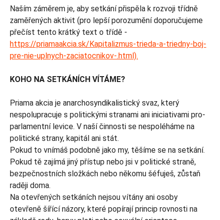
Naším záměrem je, aby setkání přispěla k rozvoji třídně
zaměřených aktivit (pro lepší porozumění doporučujeme
přečíst tento krátký text o třídě -
https://priamaakcia.sk/Kapitalizmus-trieda-a-triedny-boj-
pre-nie-uplnych-zaciatocnikov-.html).
KOHO NA SETKÁNÍCH VÍTÁME?
Priama akcia je anarchosyndikalistický svaz, který
nespolupracuje s politickými stranami ani iniciativami pro-
parlamentní levice. V naší činnosti se nespoléháme na
politické strany, kapitál ani stát.
Pokud to vnímáš podobně jako my, těšíme se na setkání.
Pokud tě zajímá jiný přístup nebo jsi v politické straně,
bezpečnostních složkách nebo někomu šéfuješ, zůstaň
raději doma.
Na otevřených setkáních nejsou vítány ani osoby
otevřeně šířící názory, které popírají princip rovnosti na