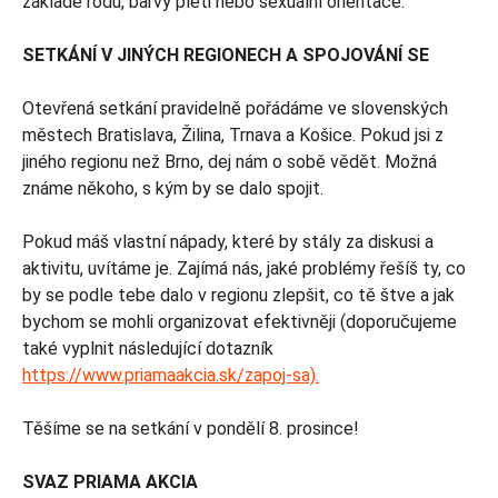
základě rodu, barvy pleti nebo sexuální orientace.
SETKÁNÍ V JINÝCH REGIONECH A SPOJOVÁNÍ SE
Otevřená setkání pravidelně pořádáme ve slovenských
městech Bratislava, Žilina, Trnava a Košice. Pokud jsi z
jiného regionu než Brno, dej nám o sobě vědět. Možná
známe někoho, s kým by se dalo spojit.
Pokud máš vlastní nápady, které by stály za diskusi a
aktivitu, uvítáme je. Zajímá nás, jaké problémy řešíš ty, co
by se podle tebe dalo v regionu zlepšit, co tě štve a jak
bychom se mohli organizovat efektivněji (doporučujeme
také vyplnit následující dotazník
https://www.priamaakcia.sk/zapoj-sa).
Těšíme se na setkání v pondělí 8. prosince!
SVAZ PRIAMA AKCIA