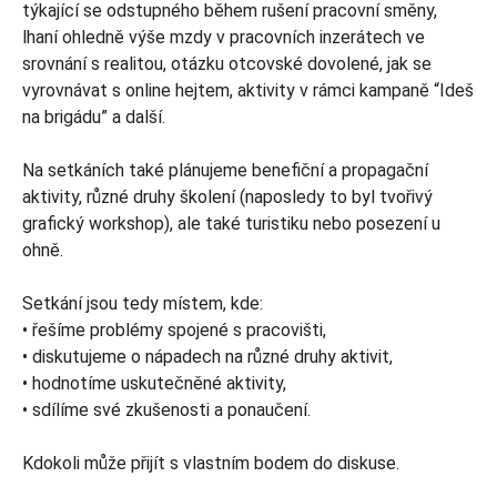
týkající se odstupného během rušení pracovní směny,
lhaní ohledně výše mzdy v pracovních inzerátech ve
srovnání s realitou, otázku otcovské dovolené, jak se
vyrovnávat s online hejtem, aktivity v rámci kampaně “Ideš
na brigádu” a další.
Na setkáních také plánujeme benefiční a propagační
aktivity, různé druhy školení (naposledy to byl tvořivý
grafický workshop), ale také turistiku nebo posezení u
ohně.
Setkání jsou tedy místem, kde:
• řešíme problémy spojené s pracovišti,
• diskutujeme o nápadech na různé druhy aktivit,
• hodnotíme uskutečněné aktivity,
• sdílíme své zkušenosti a ponaučení.
Kdokoli může přijít s vlastním bodem do diskuse.