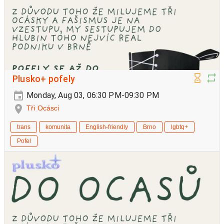
Plusko+ pofely
Monday, Aug 03, 06:30 PM-09:30 PM
Tři Ocásci
trans
komunita
English-friendly
Brno
lgbtq+
Pofel