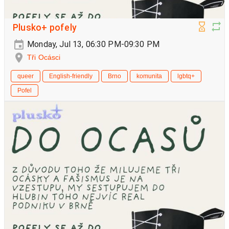
Plusko+ pofely
Monday, Jul 13, 06:30 PM-09:30 PM
Tři Ocásci
queer
English-friendly
Brno
komunita
lgbtq+
Pofel