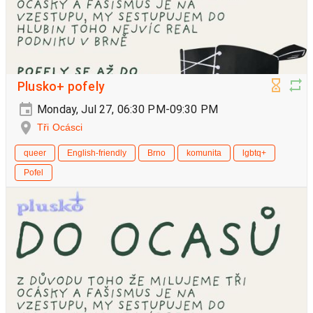
Plusko+ pofely
Monday, Jul 27, 06:30 PM-09:30 PM
Tři Ocásci
queer
English-friendly
Brno
komunita
lgbtq+
Pofel