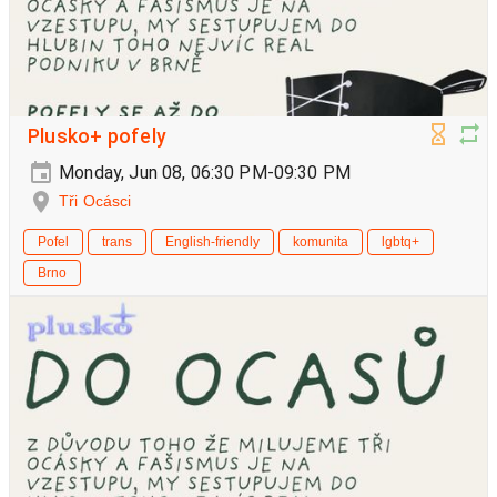
Plusko+ pofely
Monday, Jun 08, 06:30 PM-09:30 PM
Tři Ocásci
Pofel
trans
English-friendly
komunita
lgbtq+
Brno