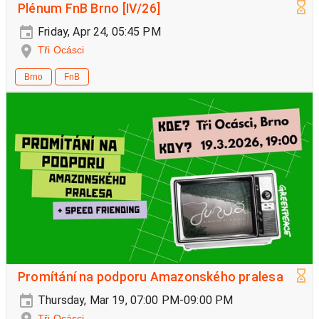
Plénum FnB Brno [IV/26]
Friday, Apr 24, 05:45 PM
Tři Ocásci
Brno
FnB
Promítání na podporu Amazonského pralesa
Thursday, Mar 19, 07:00 PM-09:00 PM
Tři Ocásci