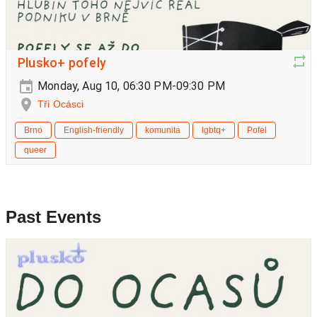
Plusko+ pofely
Monday, Aug 10, 06:30 PM-09:30 PM
Tři Ocásci
Brno
English-friendly
komunita
lgbtq+
Pofel
queer
Past Events