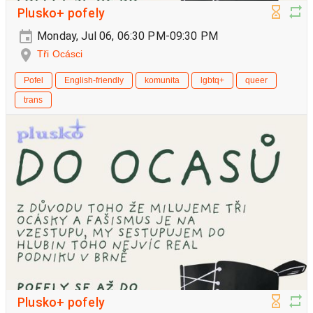
Plusko+ pofely
Monday, Jul 06, 06:30 PM-09:30 PM
Tři Ocásci
Pofel
English-friendly
komunita
lgbtq+
queer
trans
Plusko+ pofely