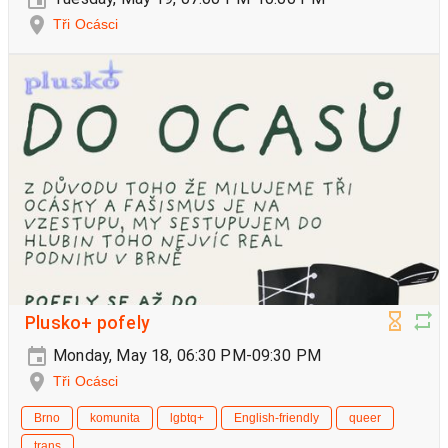
Tři Ocásci
Plusko+ pofely
Monday, May 18, 06:30 PM-09:30 PM
Tři Ocásci
Brno
komunita
lgbtq+
English-friendly
queer
trans