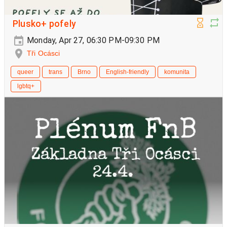
Plusko+ pofely
Monday, Apr 27, 06:30 PM-09:30 PM
Tři Ocásci
queer
trans
Brno
English-friendly
komunita
lgbtq+