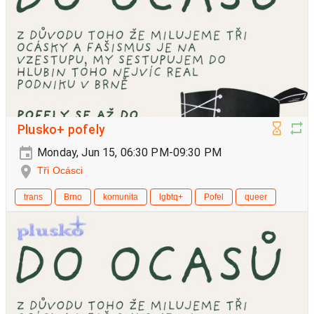
Plusko+ pofely
Monday, Jun 15, 06:30 PM-09:30 PM
Tři Ocásci
trans
Brno
komunita
lgbtq+
Pofel
queer