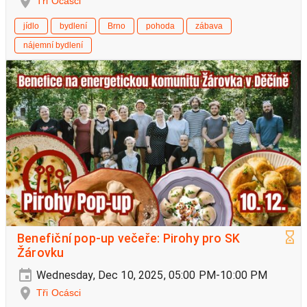
Tři Ocásci
jídlo
bydlení
Brno
pohoda
zábava
nájemní bydlení
Benefiční pop-up večeře: Pirohy pro SK
Žárovku
Wednesday, Dec 10, 2025, 05:00 PM-10:00 PM
Tři Ocásci