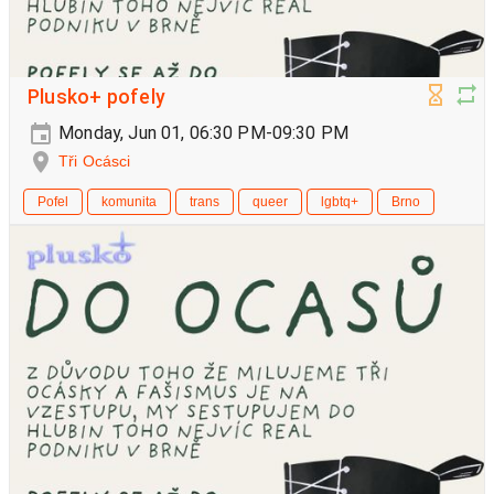
Plusko+ pofely
Monday, Jun 01, 06:30 PM-09:30 PM
Tři Ocásci
Pofel
komunita
trans
queer
lgbtq+
Brno