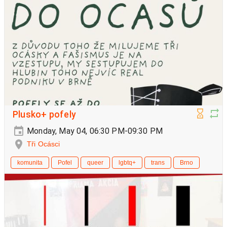
Plusko+ pofely
Monday, May 04, 06:30 PM-09:30 PM
Tři Ocásci
komunita
Pofel
queer
lgbtq+
trans
Brno