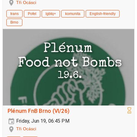
Tři Ocásci
trans
Pofel
lgbtq+
komunita
English-friendly
Brno
Plénum FnB Brno (VI/26)
Friday, Jun 19, 06:45 PM
Tři Ocásci