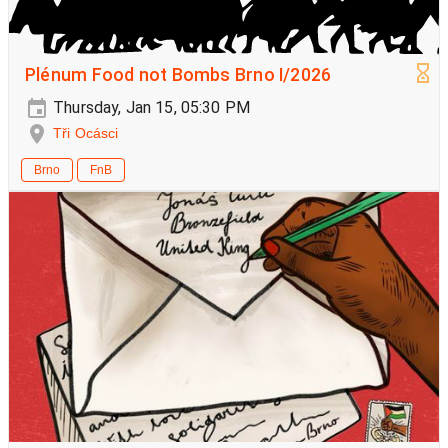
Plénum Food not Bombs Brno I/2026
Thursday, Jan 15, 05:30 PM
Tři Ocásci
Brno
FnB