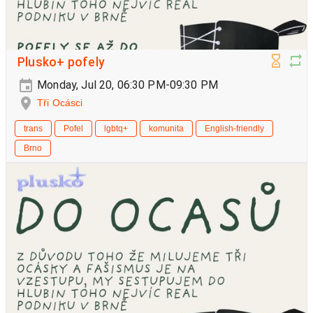
Plusko+ pofely
Monday, Jul 20, 06:30 PM-09:30 PM
Tři Ocásci
trans
Pofel
lgbtq+
komunita
English-friendly
Brno