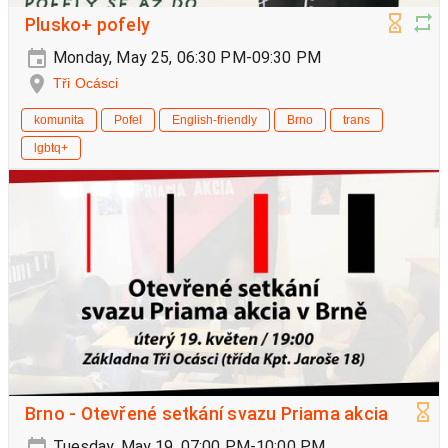
Plusko+ pofely
Monday, May 25, 06:30 PM-09:30 PM
Tři Ocásci
komunita
Pofel
English-friendly
Brno
trans
lgbtq+
Brno - Otevřené setkání svazu Priama akcia
Tuesday, May 19, 07:00 PM-10:00 PM