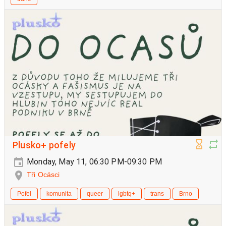
Plusko+ pofely
Monday, May 11, 06:30 PM-09:30 PM
Tři Ocásci
Pofel
komunita
queer
lgbtq+
trans
Brno