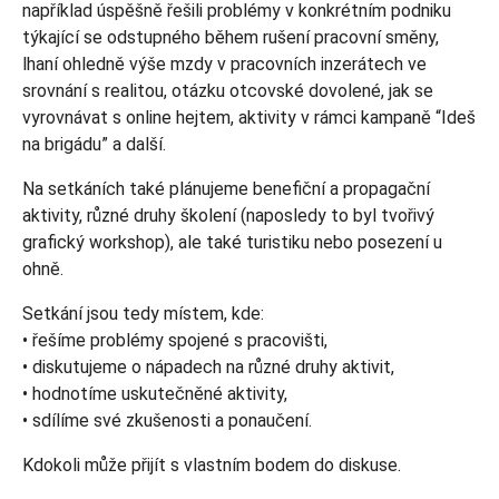
například úspěšně řešili problémy v konkrétním podniku
týkající se odstupného během rušení pracovní směny,
lhaní ohledně výše mzdy v pracovních inzerátech ve
srovnání s realitou, otázku otcovské dovolené, jak se
vyrovnávat s online hejtem, aktivity v rámci kampaně “Ideš
na brigádu” a další.
Na setkáních také plánujeme benefiční a propagační
aktivity, různé druhy školení (naposledy to byl tvořivý
grafický workshop), ale také turistiku nebo posezení u
ohně.
Setkání jsou tedy místem, kde:
• řešíme problémy spojené s pracovišti,
• diskutujeme o nápadech na různé druhy aktivit,
• hodnotíme uskutečněné aktivity,
• sdílíme své zkušenosti a ponaučení.
Kdokoli může přijít s vlastním bodem do diskuse.