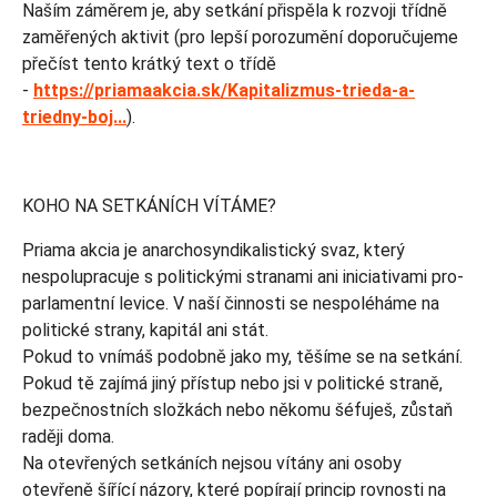
Naším záměrem je, aby setkání přispěla k rozvoji třídně
zaměřených aktivit (pro lepší porozumění doporučujeme
přečíst tento krátký text o třídě
-
https://priamaakcia.sk/Kapitalizmus-trieda-a-
triedny-boj...
).
KOHO NA SETKÁNÍCH VÍTÁME?
Priama akcia je anarchosyndikalistický svaz, který
nespolupracuje s politickými stranami ani iniciativami pro-
parlamentní levice. V naší činnosti se nespoléháme na
politické strany, kapitál ani stát.
Pokud to vnímáš podobně jako my, těšíme se na setkání.
Pokud tě zajímá jiný přístup nebo jsi v politické straně,
bezpečnostních složkách nebo někomu šéfuješ, zůstaň
raději doma.
Na otevřených setkáních nejsou vítány ani osoby
otevřeně šířící názory, které popírají princip rovnosti na