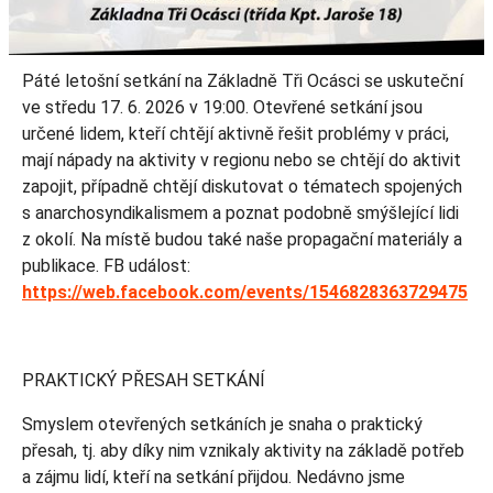
Páté letošní setkání na Základně Tři Ocásci se uskuteční
ve středu 17. 6. 2026 v 19:00. Otevřené setkání jsou
určené lidem, kteří chtějí aktivně řešit problémy v práci,
mají nápady na aktivity v regionu nebo se chtějí do aktivit
zapojit, případně chtějí diskutovat o tématech spojených
s anarchosyndikalismem a poznat podobně smýšlející lidi
z okolí. Na místě budou také naše propagační materiály a
publikace. FB událost:
https://web.facebook.com/events/1546828363729475
PRAKTICKÝ PŘESAH SETKÁNÍ
Smyslem otevřených setkáních je snaha o praktický
přesah, tj. aby díky nim vznikaly aktivity na základě potřeb
a zájmu lidí, kteří na setkání přijdou. Nedávno jsme