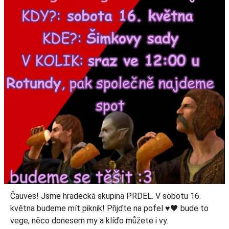
Čauves! Jsme hradecká skupina PRDEL. V sobotu 16.
května budeme mít piknik! Přijďte na pofel ♥️🖤 bude to
vege, něco donesem my a klíďo můžete i vy.