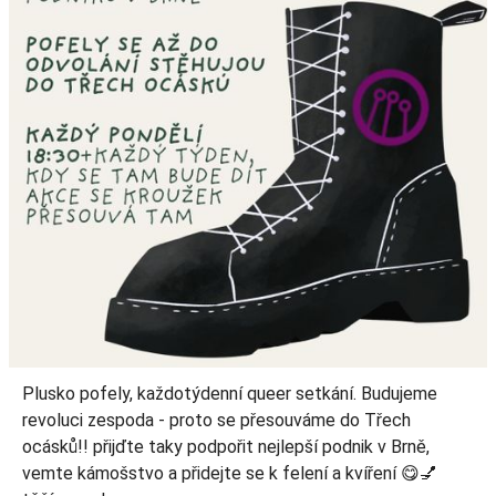
Plusko pofely, každotýdenní queer setkání. Budujeme
revoluci zespoda - proto se přesouváme do Třech
ocásků!! přijďte taky podpořit nejlepší podnik v Brně,
vemte kámošstvo a přidejte se k felení a kvíření 😋💅