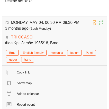
těšíme se! xoxo
MONDAY, MAY 04, 06:30 PM-09:30 PM
3 months ago
(Each Monday)
TŘI OCÁSCI
třída Kpt. Jaroše 1935/18, Brno
Brno
English-friendly
komunita
lgbtq+
Pofel
queer
trans
Copy link
Show map
Add to calendar
Report event