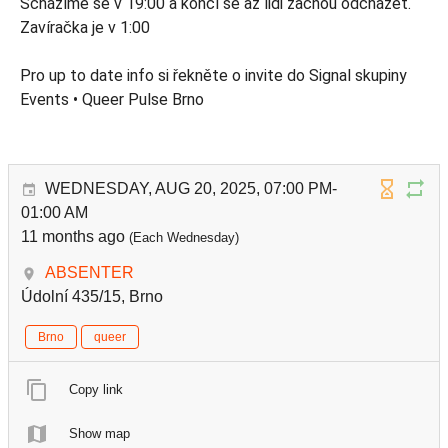
Scházíme se v 19:00 a končí se až lidi začnou odcházet.
Zavíračka je v 1:00
Pro up to date info si řekněte o invite do Signal skupiny
Events • Queer Pulse Brno
WEDNESDAY, AUG 20, 2025, 07:00 PM-
01:00 AM
11 months ago
(Each Wednesday)
ABSENTER
Údolní 435/15, Brno
Brno
queer
Copy link
Show map