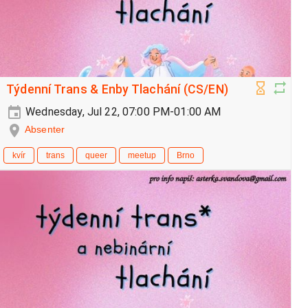
Týdenní Trans & Enby Tlachání (CS/EN)
Wednesday, Jul 22, 07:00 PM-01:00 AM
Absenter
kvír
trans
queer
meetup
Brno