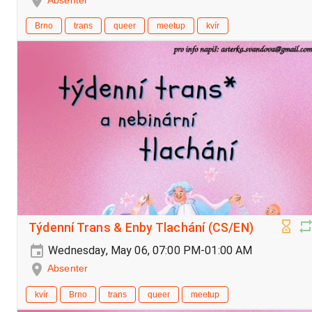
Absenter
Brno
trans
queer
meetup
kvír
Týdenní Trans & Enby Tlachání (CS/EN)
Wednesday, May 06, 07:00 PM-01:00 AM
Absenter
kvír
Brno
trans
queer
meetup