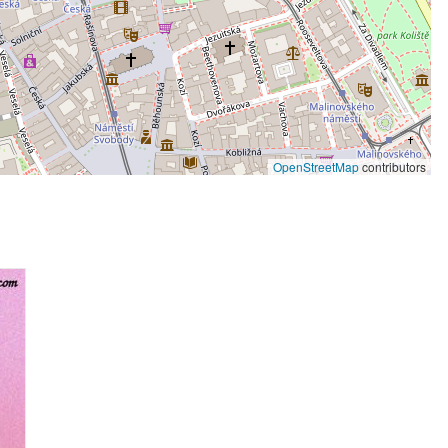
OpenStreetMap
contributors