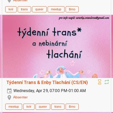
Absenter
kvír
trans
queer
meetup
Brno
Týdenní Trans & Enby Tlachání (CS/EN)
Wednesday, Apr 29, 07:00 PM-01:00 AM
Absenter
meetup
kvír
queer
trans
Brno