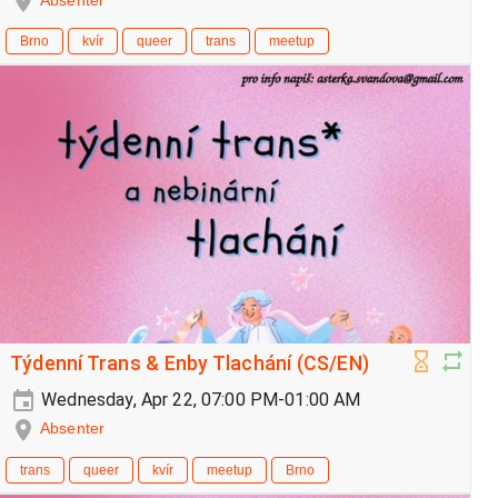
Absenter
Brno
kvír
queer
trans
meetup
Týdenní Trans & Enby Tlachání (CS/EN)
Wednesday, Apr 22, 07:00 PM-01:00 AM
Absenter
trans
queer
kvír
meetup
Brno