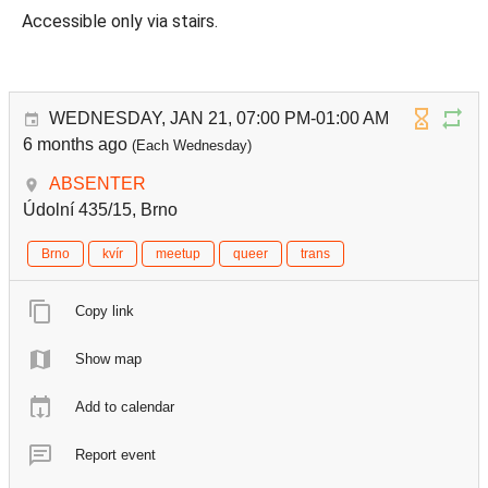
Accessible only via stairs.
WEDNESDAY, JAN 21, 07:00 PM-01:00 AM
6 months ago
(Each Wednesday)
ABSENTER
Údolní 435/15, Brno
Brno
kvír
meetup
queer
trans
Copy link
Show map
Add to calendar
Report event