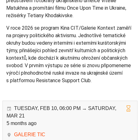
představení fotoknihy ukrajinského umělce Viteliie
Matukhna a promítání filmu Once Upon Time in Ukraine,
režisérky Tetiany Khodakivske.
V roce 2026 se program Kina CIT/Galerie Kontext zaměří
na projevy politického aktivismu. Jednotlivé tematické
okruhy budou vedeny interními i externími kurátorskými
týmy, přinášejíci pohled zevnitř kulturních a politických
kontextů, kde dochází k akutnímu ohrožení občanských
svobod. V prvním výstupu ze série si znovu připomeneme
výročí plnohodnotné ruské invaze na ukrajinské území
s platformou Resistance Support Club.
TUESDAY, FEB 10, 06:00 PM → SATURDAY,
MAR 21
5 months ago
GALERIE TIC