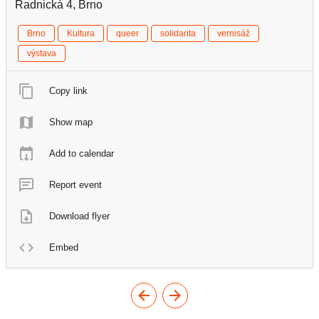
Radnická 4, Brno
Brno
Kultura
queer
solidarita
vernisáž
výstava
Copy link
Show map
Add to calendar
Report event
Download flyer
Embed