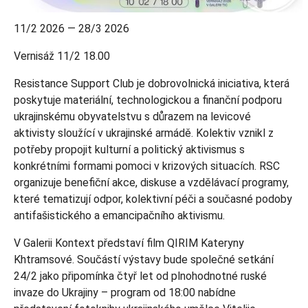
11/2 2026 — 28/3 2026
Vernisáž 11/2 18.00
Resistance Support Club je dobrovolnická iniciativa, která
poskytuje materiální, technologickou a finanční podporu
ukrajinskému obyvatelstvu s důrazem na levicové
aktivisty sloužící v ukrajinské armádě. Kolektiv vznikl z
potřeby propojit kulturní a politický aktivismus s
konkrétními formami pomoci v krizových situacích. RSC
organizuje benefiční akce, diskuse a vzdělávací programy,
které tematizují odpor, kolektivní péči a současné podoby
antifašistického a emancipačního aktivismu.
V Galerii Kontext představí film QIRIM Kateryny
Khtramsové. Součástí výstavy bude společné setkání
24/2 jako připomínka čtyř let od plnohodnotné ruské
invaze do Ukrajiny –⁠⁠⁠⁠⁠⁠ program od 18:00 nabídne