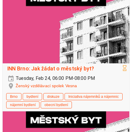
INN Brno: Jak žádat o městský byt?
Tuesday, Feb 24, 06:00 PM-08:00 PM
Ženský vzdělávací spolek Vesna
Brno
bydlení
diskuze
Iniciativa nájemníků a nájemnic
nájemní bydlení
obecní bydlení