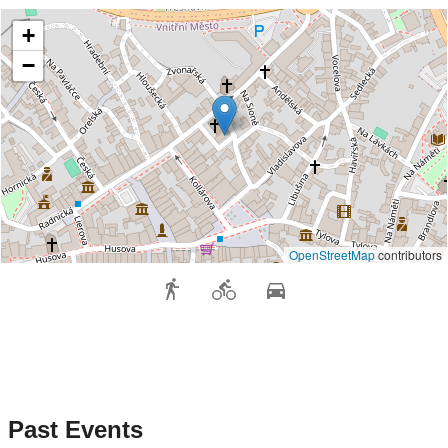
+
−
OpenStreetMap
contributors
Past Events