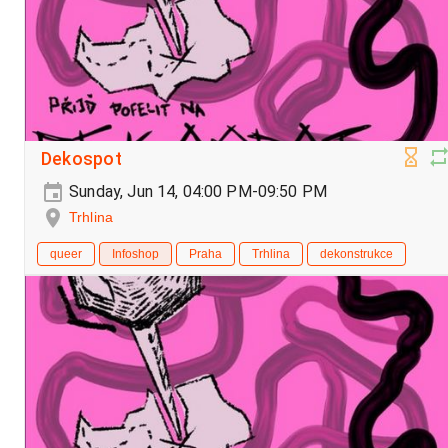
Dekospot
Sunday, Jun 14, 04:00 PM-09:50 PM
Trhlina
queer
Infoshop
Praha
Trhlina
dekonstrukce