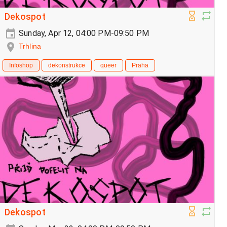
Dekospot
Sunday, Apr 12, 04:00 PM-09:50 PM
Trhlina
Infoshop
dekonstrukce
queer
Praha
Dekospot