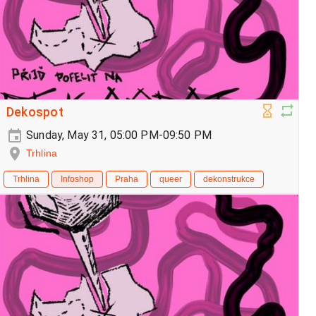
Dekospot
Sunday, May 31, 05:00 PM-09:50 PM
Trhlina
Trhlina
Infoshop
Praha
queer
dekonstrukce