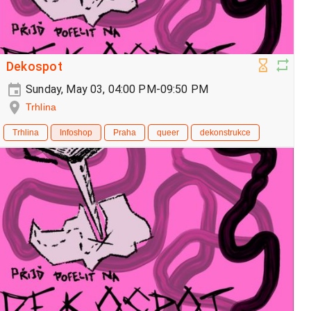
Dekospot
Sunday, May 03, 04:00 PM-09:50 PM
Trhlina
Trhlina
Infoshop
Praha
queer
dekonstrukce