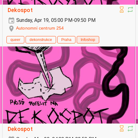
Dekospot
Sunday, Apr 19, 05:00 PM-09:50 PM
Autonomní centrum 254
queer
dekonstrukce
Praha
Infoshop
Dekospot