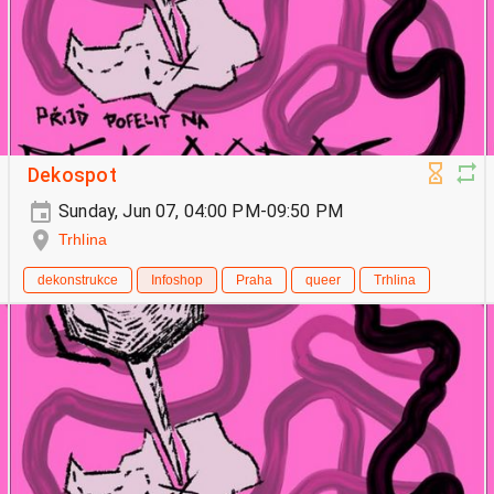
Dekospot
Sunday, Jun 07, 04:00 PM-09:50 PM
Trhlina
dekonstrukce
Infoshop
Praha
queer
Trhlina