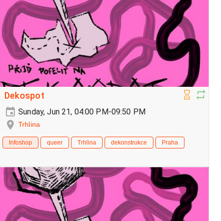
Dekospot
Sunday, Jun 21, 04:00 PM-09:50 PM
Trhlina
Infoshop
queer
Trhlina
dekonstrukce
Praha