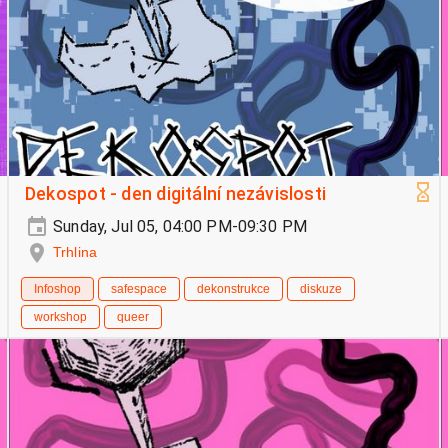
Dekospot - den digitální nezávislosti
Sunday, Jul 05, 04:00 PM-09:30 PM
Trhlina
Infoshop
safespace
dekonstrukce
diskuze
workshop
queer