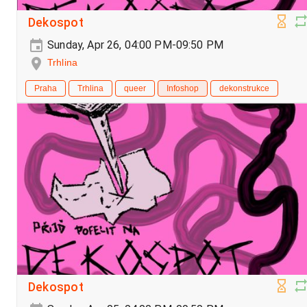
Dekospot
Sunday, Apr 26, 04:00 PM-09:50 PM
Trhlina
Praha
Trhlina
queer
Infoshop
dekonstrukce
Dekospot