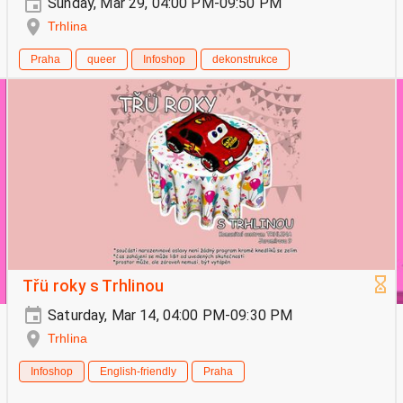
Sunday, Mar 29, 04:00 PM-09:50 PM
Trhlina
Praha
queer
Infoshop
dekonstrukce
Třü roky s Trhlinou
Saturday, Mar 14, 04:00 PM-09:30 PM
Trhlina
Infoshop
English-friendly
Praha