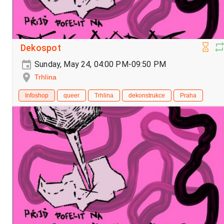
Dekospot
Sunday, May 24, 04:00 PM-09:50 PM
Trhlina
Infoshop
queer
Trhlina
dekonstrukce
Praha