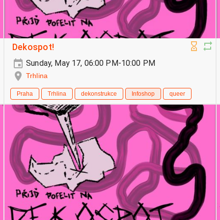
Dekospot!
Sunday, May 17, 06:00 PM-10:00 PM
Trhlina
Praha
Trhlina
dekonstrukce
Infoshop
queer