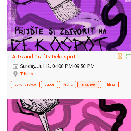
Arts and Crafts Dekospot
Sunday, Jul 12, 04:00 PM-09:50 PM
Trhlina
dekonstrukce
queer
Praha
Infoshop
Trhlina