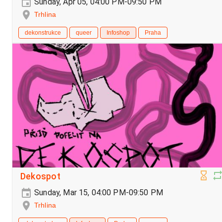
Sunday, Apr 05, 04:00 PM-09:50 PM
Trhlina
dekonstrukce
queer
Infoshop
Praha
Dekospot
Sunday, Mar 15, 04:00 PM-09:50 PM
Trhlina