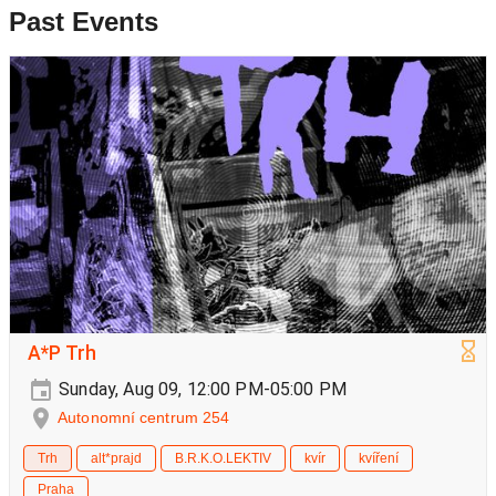
Past Events
A*P Trh
Sunday, Aug 09, 12:00 PM-05:00 PM
Autonomní centrum 254
Trh
alt*prajd
B.R.K.O.LEKTIV
kvír
kvíření
Praha