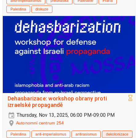
anti-imperialismus
přednáška
Palestine
Praha
Palestina
diskuze
Dehasbarizace: workshop obrany proti
izraelské propagandě
Thursday, Nov 13, 2025, 06:00 PM-09:00 PM
Autonomní centrum 254
Palestina
anti-imperialismus
antirasismus
dekolonizace