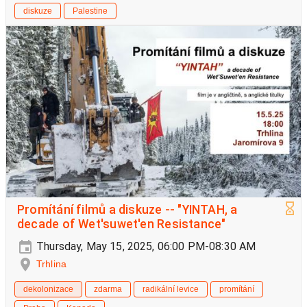
diskuze
Palestine
Promítání filmů a diskuze -- "YINTAH, a
decade of Wet'suwet'en Resistance"
Thursday, May 15, 2025, 06:00 PM-08:30 AM
Trhlina
dekolonizace
zdarma
radikální levice
promítání