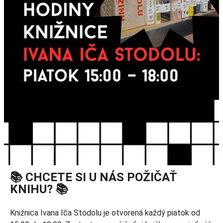
📚 CHCETE SI U NÁS POŽIČAŤ
KNIHU? 📚
Knižnica Ivana Iča Stodolu je otvorená každý piatok od