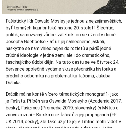
Fašistický lídr Oswald Mosley je jednou z nejzajímavějších,
byť temných figur britské historie 20. století. Šlechtic,
politik, samozvaný vůdce, záletník, co se oženil v domě
Josepha Goebbelse - ať už jej nahlédneme jakkoli,
naskytne se nám vhled nejen do rozletů a pádů jedné
zrůdné ideologie v jedné zemi, ale i do dramatického,
fascinujícího údobí dějin. Na tuto cestu se ve čtvrtek 24.
července společně vydáme skrze přednášku historika a
předního odborníka na problematiku fašismu, Jakuba
Drábika.
Drábik má na kontě vícero tématických monografií - jako
je Fašista: Příběh sira Oswalda Mosleyho (Academia 2017,
česky), Fašizmus (Premedia 2019, slovensky) či Mýtus o
znovuzrození - Britská unie fašistů a její propaganda (FF
UK 2014, česky), ale také už jste jej v Trhlině mohli vidět v