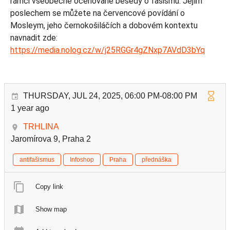
rámci všeobecně oceňované besedy o fašismu. Jejím
poslechem se můžete na červencové povídání o
Mosleym, jeho černokošiláčích a dobovém kontextu
navnadit zde:
https://media.nolog.cz/w/j25RGGr4gZNxp7AVdD3bYq
THURSDAY, JUL 24, 2025, 06:00 PM-08:00 PM
1 year ago
TRHLINA
Jaromírova 9, Praha 2
antifašismus
Infoshop
Praha
přednáška
Copy link
Show map