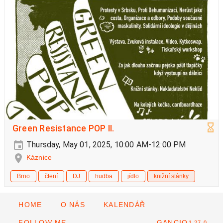
Green Resistance POP II.
Thursday, May 01, 2025, 10:00 AM-12:00 PM
Káznice
Brno
čtení
DJ
hudba
jídlo
knižní stánky
HOME
O NÁS
KALENDÁŘ
FOLLOW ME
GANCIO
1.27.0