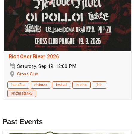
Riot Over River 2026
Saturday, Sep 19, 12:00 PM
Cross Club
benefice
diskuze
festival
hudba
jídlo
knižní stánky
Past Events