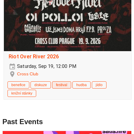
Riot Over River 2026
Saturday, Sep 19, 12:00 PM
Cross Club
benefice
diskuze
festival
hudba
jídlo
knižní stánky
Past Events