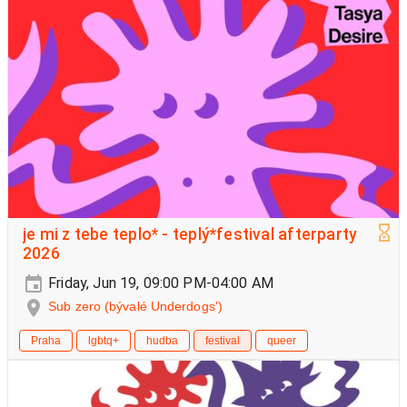
je mi z tebe teplo* - teplý*festival afterparty
2026
Friday, Jun 19, 09:00 PM-04:00 AM
Sub zero (bývalé Underdogs')
Praha
lgbtq+
hudba
festival
queer