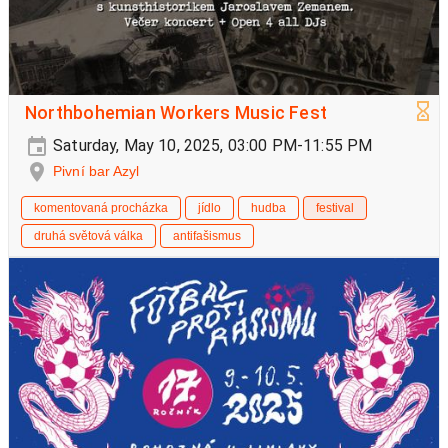
Northbohemian Workers Music Fest
Saturday, May 10, 2025, 03:00 PM-11:55 PM
Pivní bar Azyl
komentovaná procházka
jídlo
hudba
festival
druhá světová válka
antifašismus