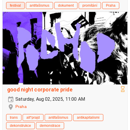
festival
antifašismus
dokument
promítání
Praha
good night corporate pride
Saturday, Aug 02, 2025, 11:00 AM
Praha
trans
alt*prajd
antifašismus
antikapitalismi
dekonstrukce
demonstrace