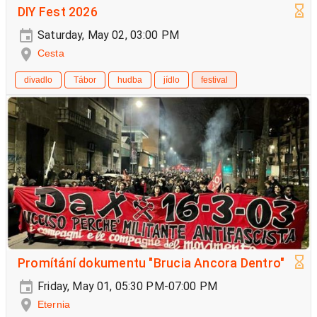
DIY Fest 2026
Saturday, May 02, 03:00 PM
Cesta
divadlo
Tábor
hudba
jídlo
festival
Promítání dokumentu "Brucia Ancora Dentro"
Friday, May 01, 05:30 PM-07:00 PM
Eternia