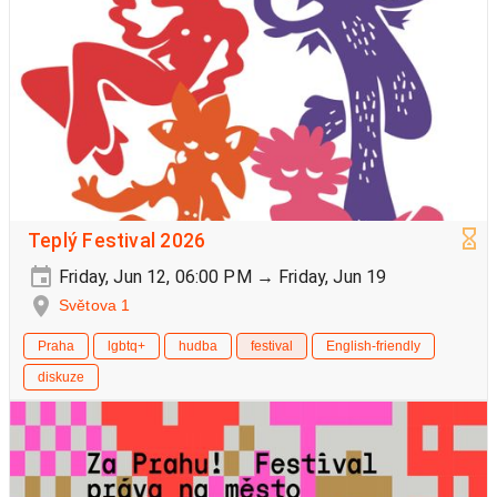
Teplý Festival 2026
Friday, Jun 12, 06:00 PM → Friday, Jun 19
Světova 1
Praha
lgbtq+
hudba
festival
English-friendly
diskuze