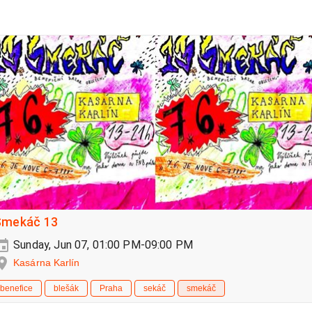
Smekáč 13
Sunday, Jun 07, 01:00 PM-09:00 PM
Kasárna Karlín
benefice
blešák
Praha
sekáč
smekáč