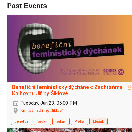
Past Events
Benefiční feministický dýchánek: Zachraňme
Knihovnu Jiřiny Šiklové
Tuesday, Jun 23, 05:00 PM
Knihovna Jiřiny Šiklové
benefice
vegan
sekáč
Praha
blešák