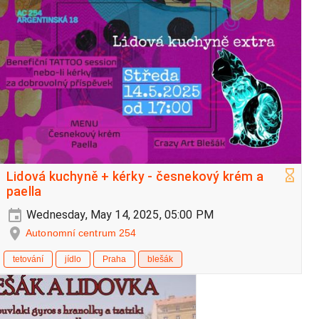
Lidová kuchyně + kérky - česnekový krém a
paella
Wednesday, May 14, 2025, 05:00 PM
Autonomní centrum 254
tetování
jídlo
Praha
blešák