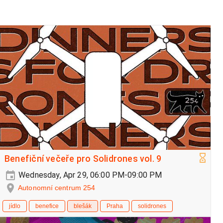
Benefiční večeře pro Solidrones vol. 9
Wednesday, Apr 29, 06:00 PM-09:00 PM
Autonomní centrum 254
jídlo
benefice
blešák
Praha
solidrones