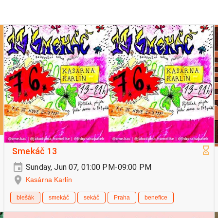
Smekáč 13
Sunday, Jun 07, 01:00 PM-09:00 PM
Kasárna Karlín
blešák
smekáč
sekáč
Praha
benefice