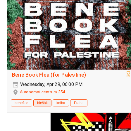
Bene Book Flea (for Palestine)
Wednesday, Apr 29, 06:00 PM
Autonomní centrum 254
benefice
blešák
kniha
Praha