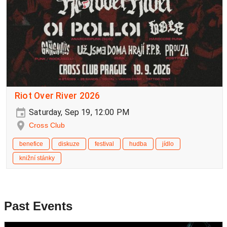
Riot Over River 2026
Saturday, Sep 19, 12:00 PM
Cross Club
benefice
diskuze
festival
hudba
jídlo
knižní stánky
Past Events